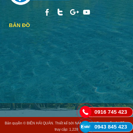
BẢN ĐỒ
0916 745 423
Bản quyền © BIÊN HẢI QUÁN. Thiết kế bởi
NAM BO VN
| Trực tuyến: 2 | Tổng
0943 845 423
truy cập: 1,228