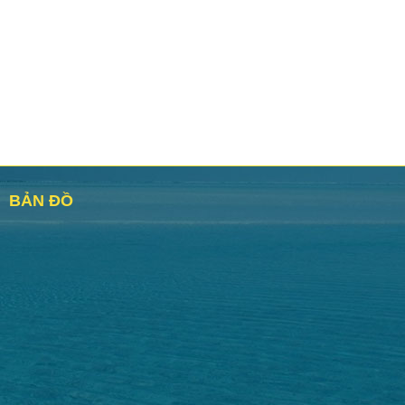
tiêu dưỡng sinh Biên
Muối Tiêu Dưỡng Sinh - Biên
án- Đặc sản Phú Quốc
Hải Quán - Phú Quốc
tật về muối tiêu dưỡng sinh
Sản phẩm độc quyền của Biên Hải
n hải quán cả nhà nhé
Quán - Chỉ có ở Đảo Ngọc Phú
Quốc❤️ Dùng kèm với trái cây ...
BẢN ĐỒ