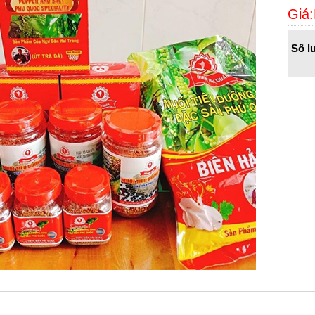
Giá:
Số l
Thêm vào giỏ