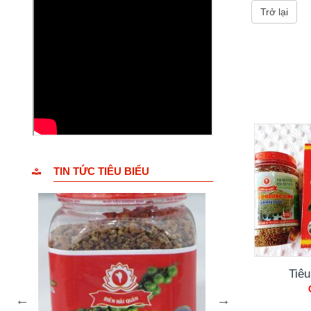
Trở lại
TIN TỨC TIÊU BIỂU
Tiê