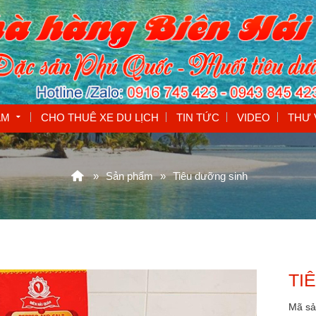
ẨM
CHO THUÊ XE DU LỊCH
TIN TỨC
VIDEO
THƯ 
Sản phẩm
Tiêu dưỡng sinh
TI
Mã s