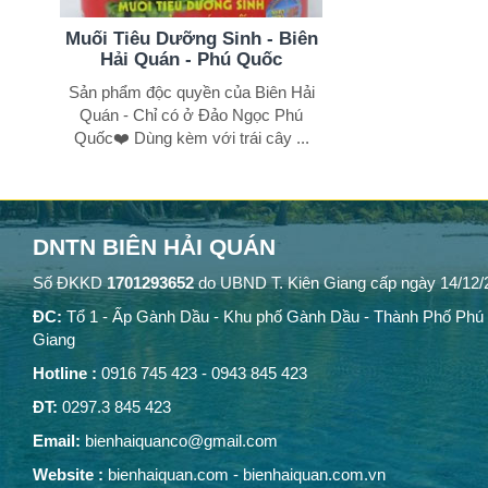
iên
Muối Tiêu Dưỡng Sinh - Biên
Muối tiêu dưỡ
Quốc
Hải Quán - Phú Quốc
Quố
 sinh
Sản phẩm độc quyền của Biên Hải
Món ngon đặc biệt
Quán - Chỉ có ở Đảo Ngọc Phú
bao giờ làm khách 
Quốc❤️ Dùng kèm với trái cây ...
DNTN BIÊN HẢI QUÁN
Số ĐKKD
1701293652
do UBND T. Kiên Giang cấp ngày 14/12/
ĐC:
Tổ 1 - Ấp Gành Dầu - Khu phố Gành Dầu - Thành Phố Phú 
Giang
Hotline :
0916 745 423 - 0943 845 423
ĐT:
0297.3 845 423
Email:
bienhaiquanco@gmail.com
Website :
bienhaiquan.com - bienhaiquan.com.vn