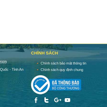
ng sinh Phú
Muối Tiêu Dưỡng Sinh - Biên
Muối 
c
Hải Quán - Phú Quốc
Hải Qu
 của shop.Chưa
Muối Tiêu Dưỡng Sinh - Biên Hải
Tất tần 
hàng thất vọng.
Quán - Phú Quốc
biê
CHÍNH SÁCH
2009
Chính sách bảo mật thông tin
Quốc - Tỉnh An
Chính sách quy định chung