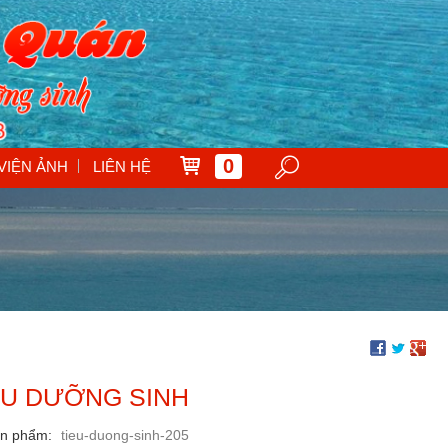
0
VIỆN ẢNH
LIÊN HỆ
ÊU DƯỠNG SINH
ản phẩm
tieu-duong-sinh-205